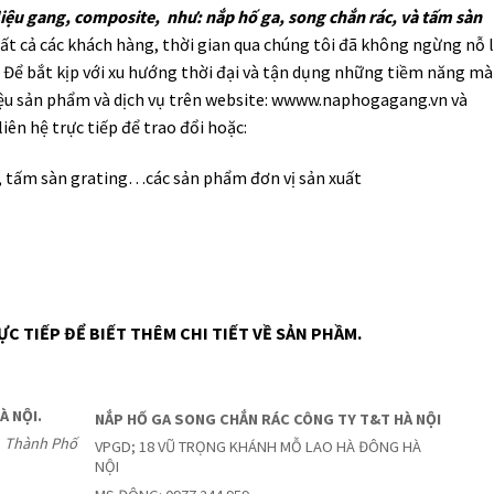
iệu gang, composite, như: nắp hố ga, song chắn rác, và tấm sàn
tất cả các khách hàng, thời gian qua chúng tôi đã không ngừng nỗ 
 Để bắt kịp với xu hướng thời đại và tận dụng những tiềm năng mà
hiệu sản phẩm và dịch vụ trên website: wwww.naphogagang.vn và
ên hệ trực tiếp để trao đổi hoặc:
, tấm sàn grating…các sản phẩm đơn vị sản xuất
ỰC TIẾP ĐỂ BIẾT THÊM CHI TIẾT VỀ SẢN PHẦM.
À NỘI.
NẮP HỐ GA SONG CHẮN RÁC CÔNG TY T&T HÀ NỘI
n, Thành Phố
VPGD; 18 VŨ TRỌNG KHÁNH MỖ LAO HÀ ĐÔNG HÀ
NỘI