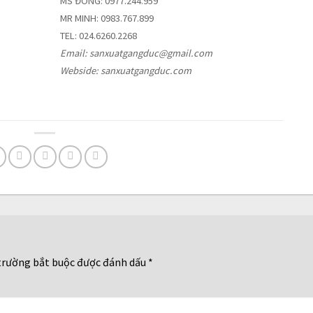
MS ĐÔNG: 0977.244.959
MR MINH: 0983.767.899
TEL: 024.6260.2268
Email: sanxuatgangduc@gmail.com
Webside: sanxuatgangduc.com
trường bắt buộc được đánh dấu
*