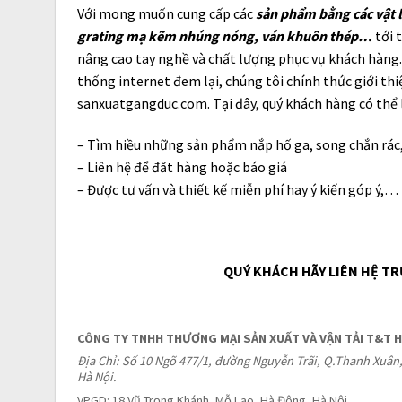
Với mong muốn cung cấp các
sản phẩm bằng các vật l
grating mạ kẽm nhúng nóng, ván khuôn thép…
tới 
nâng cao tay nghề và chất lượng phục vụ khách hàng.
thống internet đem lại, chúng tôi chính thức giới t
sanxuatgangduc.com. Tại đây, quý khách hàng có thể li
– Tìm hiều những sản phẩm nắp hố ga, song chắn rác
– Liên hệ để đăt hàng hoặc báo giá
– Được tư vấn và thiết kế miễn phí hay ý kiến góp ý,…
QUÝ KHÁCH HÃY LIÊN HỆ TR
CÔNG TY TNHH THƯƠNG MẠI SẢN XUẤT VÀ VẬN TẢI T&T H
Địa Chỉ: Số 10 Ngõ 477/1, đường Nguyễn Trãi, Q.Thanh Xuâ
Hà Nội.
VPGD: 18 Vũ Trọng Khánh, Mỗ Lao, Hà Đông, Hà Nội.