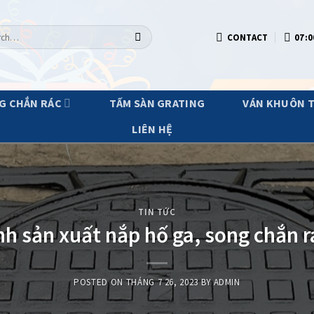
h
CONTACT
07:0
G CHẮN RÁC
TẤM SÀN GRATING
VÁN KHUÔN 
LIÊN HỆ
TIN TỨC
nh sản xuất nắp hố ga, song chắn 
POSTED ON
THÁNG 7 26, 2023
BY
ADMIN