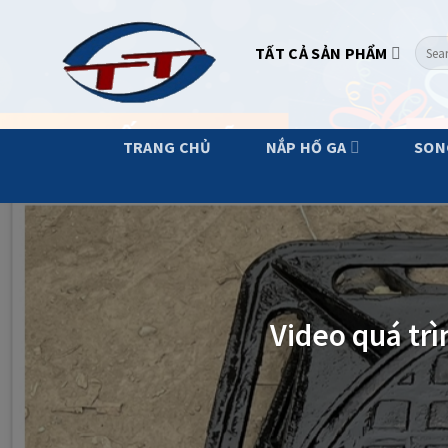
Skip
to
Searc
TẤT CẢ SẢN PHẨM
content
for:
TRANG CHỦ
NẮP HỐ GA
SON
Video quá trì