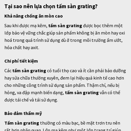
Tại sao nên lựa chọn tấm sàn grating?
Khả năng chống ăn mòn cao
Sau khi được mạ kẽm,
tấm sàn grating
được bọc thêm một
lớp bảo vệ vững chắc giúp sản phẩm không bị ăn mòn hay oxi
hoá trong quá trình sử dụng dù ở trong môi trường ẩm ướt,
hóa chất hay axit.
Chi phí tiết kiệm
Các
tấm sàn grating
có tuổi thọ cao và ít cần phải bảo dưỡng
hay sửa chữa thường xuyên, đem lại hiệu quả kinh tế cao hơn
cho những công trình sử dụng sản phẩm. Thậm chí, nếu bị
hỏng, va đập mạnh biến dạng,
tấm sàn grating
vẫn có thể
được tái chế và tái sử dụng.
Bảo đảm thẩm mỹ
Tấm sàn grating
thường có màu bạc, bề mặt trơn tru nên
rất hợp nhãn quan. Lớp mạ kẽm như một lớp trang trí giúp