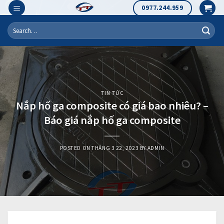
Skip
0977.244.959
to
Search
content
for:
TIN TỨC
Nắp hố ga composite có giá bao nhiêu? –
Báo giá nắp hố ga composite
POSTED ON
THÁNG 3 22, 2023
BY
ADMIN